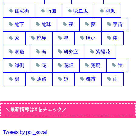
住宅街
南国
吸血鬼
和風
地下
地球
夜
夢
宇宙
家
廃屋
星
暗い
森
洞窟
海
研究室
紫陽花
縁側
花
花畑
荒廃
蛍
街
通路
道
都市
雨
＼最新情報はXをチェック／
Tweets by poi_sozai