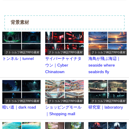
背景素材
クトゥルフ神話TRPG素材
クトゥルフ神話TRPG素材
クトゥルフ神話TRPG素材
トンネル｜tunnel
サイバーチャイナタ
海鳥が飛ぶ海辺｜
ウン｜Cyber ​​
seaside where
Chinatown
seabirds fly
クトゥルフ神話TRPG素材
クトゥルフ神話TRPG素材
クトゥルフ神話TRPG素材
暗い道｜dark road
ショッピングモール
研究室｜laboratory
｜Shopping mall