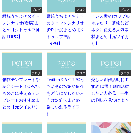
ブログ
ブログ
ブログ
継続うちよそタイマ
継続うちよそおすす
トレス素材|カップル
ンシナリオ(看病)ま
めタイマンシナリオ
やふたり・夢絵など
とめ【クトゥルフ神
(RP中心)まとめ【ク
ネタに使える人気素
話TRPG】
トゥルフ神話
材まとめ【元ツイあ
TRPG】
り】
ブログ
ブログ
ブログ
創作テンプレートや
Twitter(X)やTRPGう
楽しい創作活動おす
紹介シート！CPやう
ちよその嫉妬や依存
すめ10選！創作活動
ちのこに使えるテン
をどうにかしたい人
したい人必見！一生
プレートおすすめま
向け対処法まとめ！
の趣味を見つけよう
とめ【元ツイあり】
楽しい創作ライフ
に！