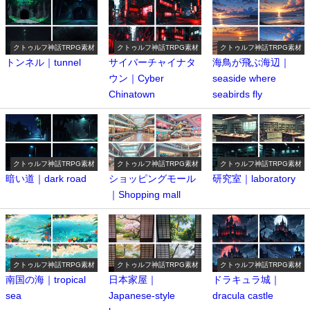
クトゥルフ神話TRPG素材
クトゥルフ神話TRPG素材
クトゥルフ神話TRPG素材
トンネル｜tunnel
サイバーチャイナタ
海鳥が飛ぶ海辺｜
ウン｜Cyber ​​
seaside where
Chinatown
seabirds fly
クトゥルフ神話TRPG素材
クトゥルフ神話TRPG素材
クトゥルフ神話TRPG素材
暗い道｜dark road
ショッピングモール
研究室｜laboratory
｜Shopping mall
クトゥルフ神話TRPG素材
クトゥルフ神話TRPG素材
クトゥルフ神話TRPG素材
南国の海｜tropical
日本家屋｜
ドラキュラ城｜
sea
Japanese-style
dracula castle