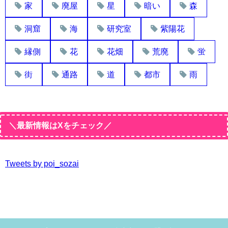
家
廃屋
星
暗い
森
洞窟
海
研究室
紫陽花
縁側
花
花畑
荒廃
蛍
街
通路
道
都市
雨
＼最新情報はXをチェック／
Tweets by poi_sozai