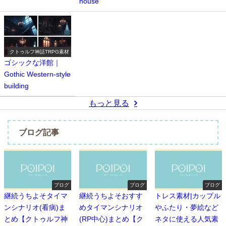
house
クトゥルフ神話TRPG素材
ゴシックな洋館｜
Gothic Western-style
building
もっと見る
ブログ記事
ブログ
ブログ
ブログ
継続うちよそタイマ
継続うちよそおすす
トレス素材|カップル
ンシナリオ(看病)ま
めタイマンシナリオ
やふたり・夢絵など
とめ【クトゥルフ神
(RP中心)まとめ【ク
ネタに使える人気素