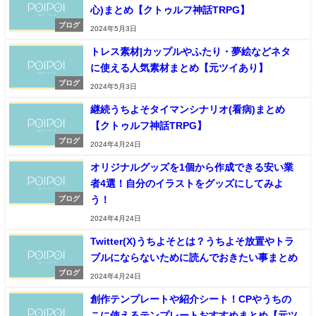
心)まとめ【クトゥルフ神話TRPG】
ブログ
2024年5月3日
トレス素材|カップルやふたり・夢絵などネタ
に使える人気素材まとめ【元ツイあり】
ブログ
2024年5月3日
継続うちよそタイマンシナリオ(看病)まとめ
【クトゥルフ神話TRPG】
ブログ
2024年4月24日
オリジナルグッズを1個から作成できる安い業
者4選！自分のイラストをグッズにしてみよ
う！
ブログ
2024年4月24日
Twitter(X)うちよそとは？うちよそ放置やトラ
ブルにならないために読んでおきたい事まとめ
ブログ
2024年4月24日
創作テンプレートや紹介シート！CPやうちの
こに使えるテンプレートおすすめまとめ【元ツ