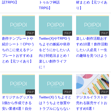
話TRPG】
トゥルフ神話
材まとめ【元ツイあ
TRPG】
り】
ブログ
ブログ
ブログ
創作テンプレートや
Twitter(X)やTRPGう
楽しい創作活動おす
紹介シート！CPやう
ちよその嫉妬や依存
すめ10選！創作活動
ちのこに使えるテン
をどうにかしたい人
したい人必見！一生
プレートおすすめま
向け対処法まとめ！
の趣味を見つけよう
とめ【元ツイあり】
楽しい創作ライフ
に！
ブログ
ブログ
ブログ
オリジナルグッズを
Twitter(X)うちよそと
デジタルイラストが
1個から作成できる
は？うちよそ放置や
売れる販売サイトお
安い業者4選！自分
トラブルにならない
すすめ5選！