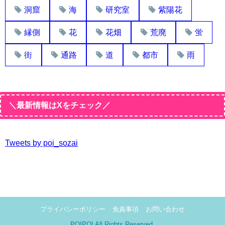
洞窟
海
研究室
紫陽花
縁側
花
花畑
荒廃
蛍
街
通路
道
都市
雨
＼最新情報はXをチェック／
Tweets by poi_sozai
プライバシーポリシー
免責事項
お問い合わせ
POIPOI All Rights Reserved.