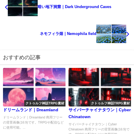
暗い地下洞窟｜Dark Underground Caves
ネモフィラ畑｜Nemophila field
おすすめの記事
クトゥルフ神話TRPG素材
クトゥルフ神話TRPG素材
ドリームランド｜Dreamland
サイバーチャイナタウン｜Cyber
​​Chinatown
ドリームランド｜Dreamland 商用フリー
の背景画像(16:9)です。TRPGや配信など
サイバーチャイナタウン｜Cyber ​​
に使用可能。...
Chinatown 商用フリーの背景画像(16:9)で