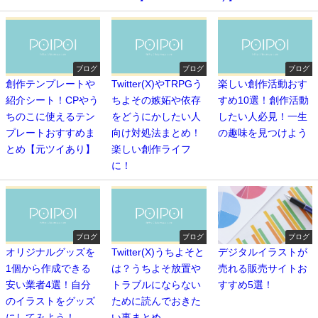
ブログ
ブログ
ブログ
創作テンプレートや
Twitter(X)やTRPGう
楽しい創作活動おす
紹介シート！CPやう
ちよその嫉妬や依存
すめ10選！創作活動
ちのこに使えるテン
をどうにかしたい人
したい人必見！一生
プレートおすすめま
向け対処法まとめ！
の趣味を見つけよう
とめ【元ツイあり】
楽しい創作ライフ
に！
ブログ
ブログ
ブログ
オリジナルグッズを
Twitter(X)うちよそと
デジタルイラストが
1個から作成できる
は？うちよそ放置や
売れる販売サイトお
安い業者4選！自分
トラブルにならない
すすめ5選！
のイラストをグッズ
ために読んでおきた
にしてみよう！
い事まとめ