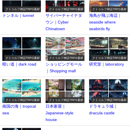
クトゥルフ神話TRPG素材
クトゥルフ神話TRPG素材
クトゥルフ神話TRPG素材
トンネル｜tunnel
サイバーチャイナタ
海鳥が飛ぶ海辺｜
ウン｜Cyber ​​
seaside where
Chinatown
seabirds fly
クトゥルフ神話TRPG素材
クトゥルフ神話TRPG素材
クトゥルフ神話TRPG素材
暗い道｜dark road
ショッピングモール
研究室｜laboratory
｜Shopping mall
クトゥルフ神話TRPG素材
クトゥルフ神話TRPG素材
クトゥルフ神話TRPG素材
南国の海｜tropical
日本家屋｜
ドラキュラ城｜
sea
Japanese-style
dracula castle
house