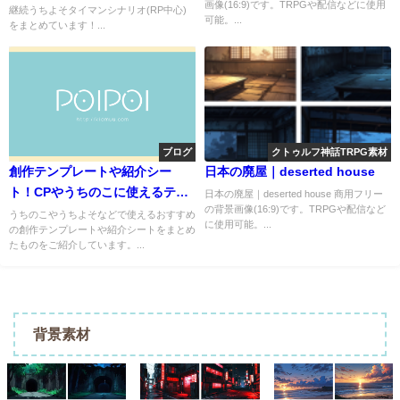
画像(16:9)です。TRPGや配信などに使用
ゥルフ神話TRPG】
継続うちよそタイマンシナリオ(RP中心)
可能。...
をまとめています！...
ブログ
クトゥルフ神話TRPG素材
創作テンプレートや紹介シー
日本の廃屋｜deserted house
ト！CPやうちのこに使えるテン
日本の廃屋｜deserted house 商用フリー
の背景画像(16:9)です。TRPGや配信など
プレートおすすめまとめ【元ツ
うちのこやうちよそなどで使えるおすすめ
に使用可能。...
の創作テンプレートや紹介シートをまとめ
イあり】
たものをご紹介しています。...
背景素材