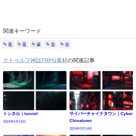
関連キーワード
夜
星
森
蛍
街
クトゥルフ神話TRPG素材
の関連記事
トンネル｜tunnel
サイバーチャイナタウン｜Cyber
​​Chinatown
2024年5月14日
2024年5月14日