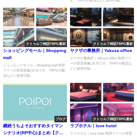
す。TRPGや配信などに使用可能。...
クトゥルフ神話TRPG素材
クトゥルフ神話TRPG素材
ショッピングモール｜Shopping
ヤクザの事務所｜Yakuza office
mall
ヤクザの事務所｜Yakuza office 商用フリ
ーの背景画像(16:9)です。TRPGや配信な
ショッピングモール｜Shopping mall 商用
どに使用可能。...
フリーの背景画像(16:9)です。TRPGや配
信などに使用可能。...
ブログ
クトゥルフ神話TRPG素材
継続うちよそおすすめタイマン
ラブホテル｜love hotel
シナリオ(RP中心)まとめ【クト
ラブホテル｜love hotel 商用フリーの背景