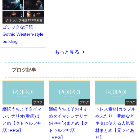
クトゥルフ神話TRPG素材
ゴシックな洋館｜
Gothic Western-style
building
もっと見る
ブログ記事
ブログ
ブログ
ブログ
継続うちよそタイマ
継続うちよそおすす
トレス素材|カップル
ンシナリオ(看病)ま
めタイマンシナリオ
やふたり・夢絵など
とめ【クトゥルフ神
(RP中心)まとめ【ク
ネタに使える人気素
話TRPG】
トゥルフ神話
材まとめ【元ツイあ
TRPG】
り】