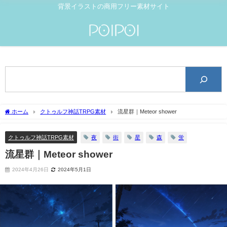
背景イラストの商用フリー素材サイト
ホーム
クトゥルフ神話TRPG素材
流星群｜Meteor shower
夜
街
星
森
蛍
クトゥルフ神話TRPG素材
流星群｜Meteor shower
2024年4月26日
2024年5月1日