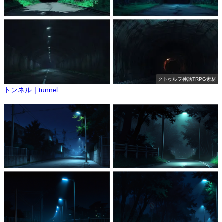
クトゥルフ神話TRPG素材
トンネル｜tunnel