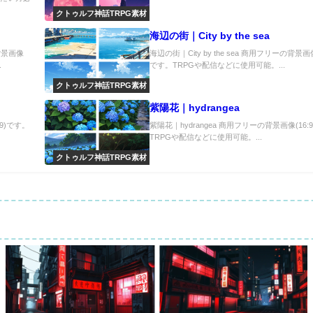
クトゥルフ神話TRPG素材
海辺の街｜City by the sea
の背景画像
海辺の街｜City by the sea 商用フリーの背景画像(
.
です。TRPGや配信などに使用可能。...
クトゥルフ神話TRPG素材
紫陽花｜hydrangea
:9)です。
紫陽花｜hydrangea 商用フリーの背景画像(16:
TRPGや配信などに使用可能。...
クトゥルフ神話TRPG素材