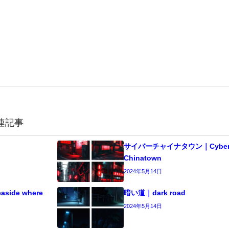
連記事
サイバーチャイナタウン｜Cyber ​
Chinatown
2024年5月14日
ide where
暗い道｜dark road
2024年5月14日