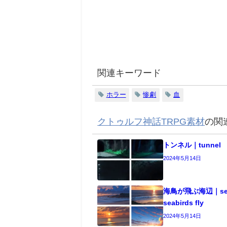
関連キーワード
ホラー
惨劇
血
クトゥルフ神話TRPG素材
の関
トンネル｜tunnel
2024年5月14日
海鳥が飛ぶ海辺｜seas
seabirds fly
2024年5月14日