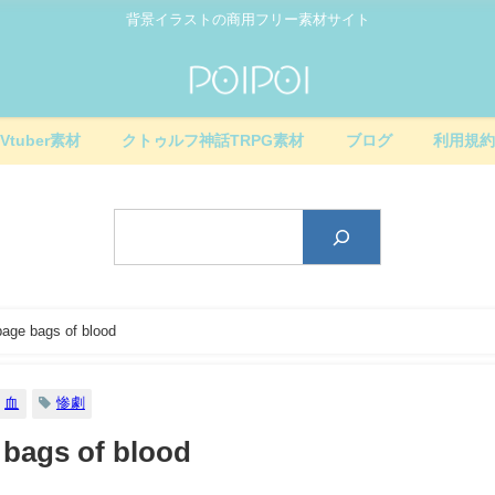
背景イラストの商用フリー素材サイト
Vtuber素材
クトゥルフ神話TRPG素材
ブログ
利用規
 bags of blood
血
惨劇
gs of blood