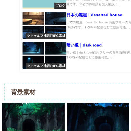
見です。筆者の体験談も交え解説！...
ブログ
日本の廃屋｜deserted house
日本の廃屋｜deserted house 商用フリー
(16:9)です。TRPGや配信などに使用可能。..
クトゥルフ神話TRPG素材
暗い道｜dark road
暗い道｜dark road商用フリーの背景画像(16
TRPGや配信などに使用可能。...
クトゥルフ神話TRPG素材
背景素材