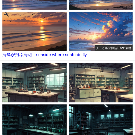
クトゥルフ神話TRPG素材
海鳥が飛ぶ海辺｜seaside where seabirds fly