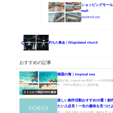
ショッピングモール｜
mall
2024年5月14日
朽ちた教会｜Dilapidated church
おすすめの記事
南国の海｜tropical sea
南国の海｜tropical sea 商用フリーの背景画像(
す。TRPGや配信などに使用可能。...
クトゥルフ神話TRPG素材
楽しい創作活動おすすめ10選！創
たい人必見！一生の趣味を見つけ
楽しい創作活動おすすめ10選！趣味を見つ