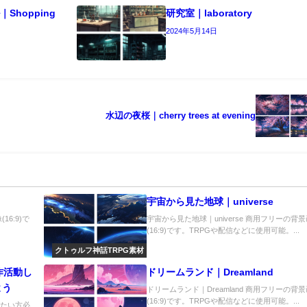
Shopping
研究室｜laboratory
2024年5月14日
水辺の夜桜｜cherry trees at evening
宇宙から見た地球｜universe
16:9)で
宇宙から見た地球｜universe 商用フリーの背
(16:9)です。TRPGや配信などに使用可能。...
クトゥルフ神話TRPG素材
作活動し
ドリームランド｜Dreamland
よう
ドリームランド｜Dreamland 商用フリーの背
(16:9)です。TRPGや配信などに使用可能。...
けたい方必