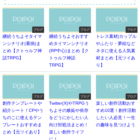
ブログ
ブログ
ブログ
継続うちよそタイマ
継続うちよそおすす
トレス素材|カップル
ンシナリオ(看病)ま
めタイマンシナリオ
やふたり・夢絵など
とめ【クトゥルフ神
(RP中心)まとめ【ク
ネタに使える人気素
話TRPG】
トゥルフ神話
材まとめ【元ツイあ
TRPG】
り】
ブログ
ブログ
ブログ
創作テンプレートや
Twitter(X)やTRPGう
楽しい創作活動おす
紹介シート！CPやう
ちよその嫉妬や依存
すめ10選！創作活動
ちのこに使えるテン
をどうにかしたい人
したい人必見！一生
プレートおすすめま
向け対処法まとめ！
の趣味を見つけよう
とめ【元ツイあり】
楽しい創作ライフ
に！