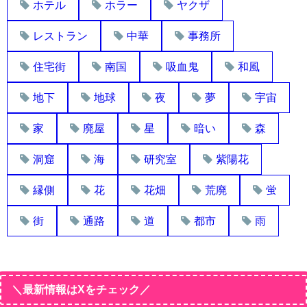
ホテル
ホラー
ヤクザ
レストラン
中華
事務所
住宅街
南国
吸血鬼
和風
地下
地球
夜
夢
宇宙
家
廃屋
星
暗い
森
洞窟
海
研究室
紫陽花
縁側
花
花畑
荒廃
蛍
街
通路
道
都市
雨
＼最新情報はXをチェック／