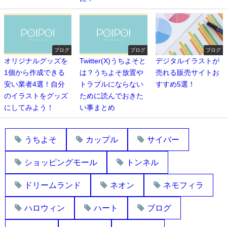
ブログ
ブログ
ブログ
オリジナルグッズを
Twitter(X)うちよそと
デジタルイラストが
1個から作成できる
は？うちよそ放置や
売れる販売サイトお
安い業者4選！自分
トラブルにならない
すすめ5選！
のイラストをグッズ
ために読んでおきた
にしてみよう！
い事まとめ
うちよそ
カップル
サイバー
ショッピングモール
トンネル
ドリームランド
ネオン
ネモフィラ
ハロウィン
ハート
ブログ