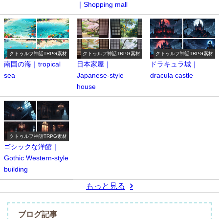
｜Shopping mall
クトゥルフ神話TRPG素材
クトゥルフ神話TRPG素材
クトゥルフ神話TRPG素材
南国の海｜tropical
日本家屋｜
ドラキュラ城｜
sea
Japanese-style
dracula castle
house
クトゥルフ神話TRPG素材
ゴシックな洋館｜
Gothic Western-style
building
もっと見る
ブログ記事