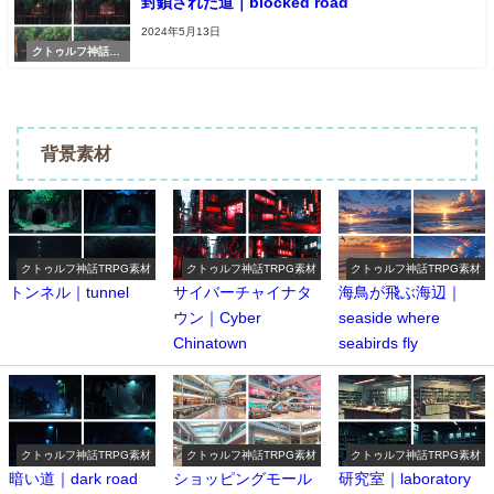
封鎖された道｜blocked road
2024年5月13日
クトゥルフ神話TR
PG素材
背景素材
クトゥルフ神話TRPG素材
クトゥルフ神話TRPG素材
クトゥルフ神話TRPG素材
トンネル｜tunnel
サイバーチャイナタ
海鳥が飛ぶ海辺｜
ウン｜Cyber ​​
seaside where
Chinatown
seabirds fly
クトゥルフ神話TRPG素材
クトゥルフ神話TRPG素材
クトゥルフ神話TRPG素材
暗い道｜dark road
ショッピングモール
研究室｜laboratory