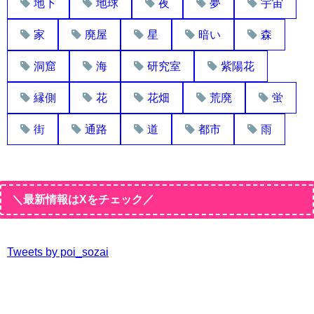
地下
地球
夜
夢
宇宙
家
廃屋
星
暗い
森
洞窟
海
研究室
紫陽花
縁側
花
花畑
荒廃
蛍
街
通路
道
都市
雨
＼最新情報はXをチェック／
Tweets by poi_sozai