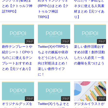
ンシナリオ(看病)ま
めタイマンシナリオ
やふたり・夢絵など
とめ【クトゥルフ神
(RP中心)まとめ【ク
ネタに使える人気素
話TRPG】
トゥルフ神話
材まとめ【元ツイあ
TRPG】
り】
ブログ
ブログ
ブログ
創作テンプレートや
Twitter(X)やTRPGう
楽しい創作活動おす
紹介シート！CPやう
ちよその嫉妬や依存
すめ10選！創作活動
ちのこに使えるテン
をどうにかしたい人
したい人必見！一生
プレートおすすめま
向け対処法まとめ！
の趣味を見つけよう
とめ【元ツイあり】
楽しい創作ライフ
に！
ブログ
ブログ
ブログ
オリジナルグッズを
Twitter(X)うちよそと
デジタルイラストが