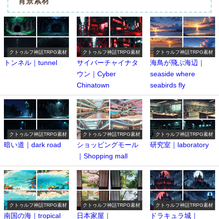
背景素材
クトゥルフ神話TRPG素材
クトゥルフ神話TRPG素材
クトゥルフ神話TRPG素材
トンネル｜tunnel
サイバーチャイナタ
海鳥が飛ぶ海辺｜
ウン｜Cyber ​​
seaside where
Chinatown
seabirds fly
クトゥルフ神話TRPG素材
クトゥルフ神話TRPG素材
クトゥルフ神話TRPG素材
暗い道｜dark road
ショッピングモール
研究室｜laboratory
｜Shopping mall
クトゥルフ神話TRPG素材
クトゥルフ神話TRPG素材
クトゥルフ神話TRPG素材
南国の海｜tropical
日本家屋｜
ドラキュラ城｜