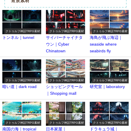
背景素材
クトゥルフ神話TRPG素材
クトゥルフ神話TRPG素材
クトゥルフ神話TRPG素材
トンネル｜tunnel
サイバーチャイナタ
海鳥が飛ぶ海辺｜
ウン｜Cyber ​​
seaside where
Chinatown
seabirds fly
クトゥルフ神話TRPG素材
クトゥルフ神話TRPG素材
クトゥルフ神話TRPG素材
暗い道｜dark road
ショッピングモール
研究室｜laboratory
｜Shopping mall
クトゥルフ神話TRPG素材
クトゥルフ神話TRPG素材
クトゥルフ神話TRPG素材
南国の海｜tropical
日本家屋｜
ドラキュラ城｜