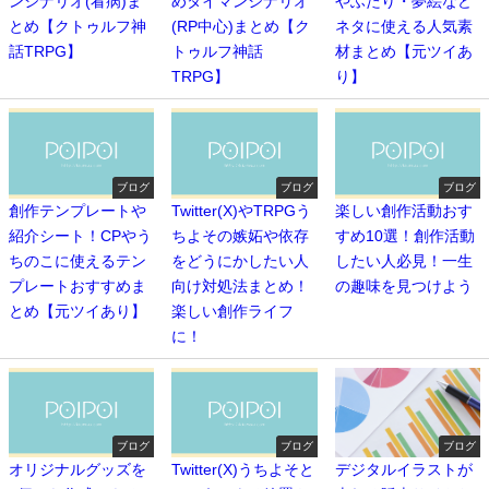
ンシナリオ(看病)ま
めタイマンシナリオ
やふたり・夢絵など
とめ【クトゥルフ神
(RP中心)まとめ【ク
ネタに使える人気素
話TRPG】
トゥルフ神話
材まとめ【元ツイあ
TRPG】
り】
ブログ
ブログ
ブログ
創作テンプレートや
Twitter(X)やTRPGう
楽しい創作活動おす
紹介シート！CPやう
ちよその嫉妬や依存
すめ10選！創作活動
ちのこに使えるテン
をどうにかしたい人
したい人必見！一生
プレートおすすめま
向け対処法まとめ！
の趣味を見つけよう
とめ【元ツイあり】
楽しい創作ライフ
に！
ブログ
ブログ
ブログ
オリジナルグッズを
Twitter(X)うちよそと
デジタルイラストが