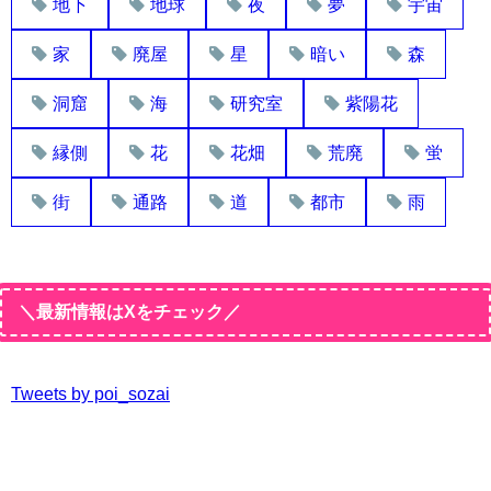
地下
地球
夜
夢
宇宙
家
廃屋
星
暗い
森
洞窟
海
研究室
紫陽花
縁側
花
花畑
荒廃
蛍
街
通路
道
都市
雨
＼最新情報はXをチェック／
Tweets by poi_sozai