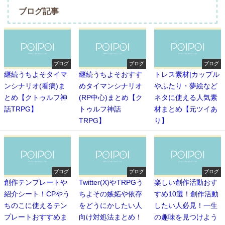
ブログ記事
ブログ
ブログ
ブログ
継続うちよそタイマ
継続うちよそおすす
トレス素材|カップル
ンシナリオ(看病)ま
めタイマンシナリオ
やふたり・夢絵など
とめ【クトゥルフ神
(RP中心)まとめ【ク
ネタに使える人気素
話TRPG】
トゥルフ神話
材まとめ【元ツイあ
TRPG】
り】
ブログ
ブログ
ブログ
創作テンプレートや
Twitter(X)やTRPGう
楽しい創作活動おす
紹介シート！CPやう
ちよその嫉妬や依存
すめ10選！創作活動
ちのこに使えるテン
をどうにかしたい人
したい人必見！一生
プレートおすすめま
向け対処法まとめ！
の趣味を見つけよう