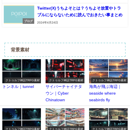
Twitter(X)うちよそとは？うちよそ放置やトラ
ブルにならないために読んでおきたい事まとめ
ブログ
2024年4月24日
背景素材
クトゥルフ神話TRPG素材
クトゥルフ神話TRPG素材
クトゥルフ神話TRPG素材
トンネル｜tunnel
サイバーチャイナタ
海鳥が飛ぶ海辺｜
ウン｜Cyber ​​
seaside where
Chinatown
seabirds fly
クトゥルフ神話TRPG素材
クトゥルフ神話TRPG素材
クトゥルフ神話TRPG素材