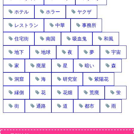
ホテル
ホラー
ヤクザ
レストラン
中華
事務所
住宅街
南国
吸血鬼
和風
地下
地球
夜
夢
宇宙
家
廃屋
星
暗い
森
洞窟
海
研究室
紫陽花
縁側
花
花畑
荒廃
蛍
街
通路
道
都市
雨